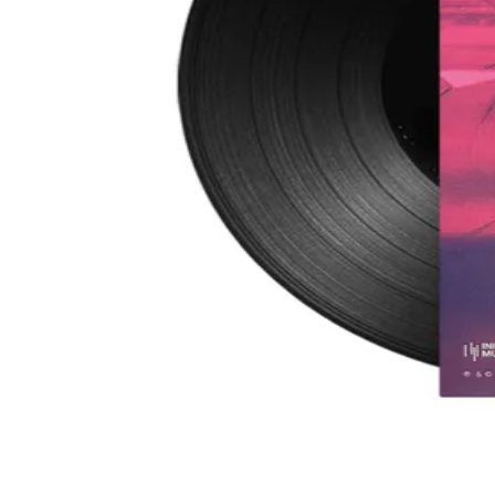
Bag (0)
Christin Nichols
Vinyl LP - Rette sich, wer kann
Schwarz
Material
:
Vinyl
Hinweise zur Produktsicherheit
+
22,00 €
1
Preis inkl. der gesetzl. MwSt., zzgl. 5,99 € Versandkoste
In den Bag
Material
:
Vinyl
Hinweise zur Produktsicherheit
+
English
Meine Bestellung
Bestellung widerrufen