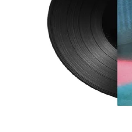
Bag (0)
Christin Nichols
Vinyl LP - I'm Fine
Schwarz
Material
:
Schwarz
Hinweise zur Produktsicherheit
+
22,00 €
1
Preis inkl. der gesetzl. MwSt., zzgl. 5,99 € Versandkoste
In den Bag
Material
:
Schwarz
Hinweise zur Produktsicherheit
+
English
Meine Bestellung
Bestellung widerrufen